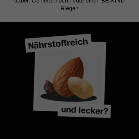
dabei. Genieße noch heute einen BE-KIND
Riegel!