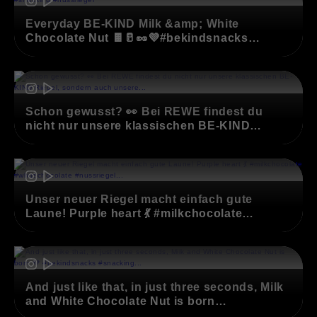
Everyday BE-KIND Milk &amp; White
Chocolate Nut 🍫🥛🥜💜#bekindsnacks
#snacking #nussriegel
(opens in new window)
Schon gewusst? 👀 Bei REWE findest du
nicht nur unsere klassischen BE-KIND
Riegel, sondern auch unsere Multipacks und
die Protein Range! 🤎💪 Also Augen auf beim
(opens in new window)
nächsten Einkauf und entdecke deine
Lieblingssorte 🛒✨#bekindsnacks #rewe
#nussriegel #snacking
Unser neuer Riegel macht einfach gute
Laune! Purple heart 💃 #milkchocolate
#whitechocolate #nussriegel #bekindsnacks
#snacking
(opens in new window)
And just like that, in just three seconds, Milk
and White Chocolate Nut is born
💜 #bekindsnacks #snacking #nutbar