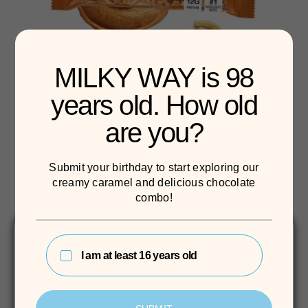
MILKY WAY is 98
years old. How old
BE-KIND Protein
are you?
Mehr Details
Submit your birthday to start exploring our
creamy caramel and delicious chocolate
combo!
Wo isst du deine BE-KIND Riegel?
I am at least 16 years old
Bitte triff deine Auswahl unten!​