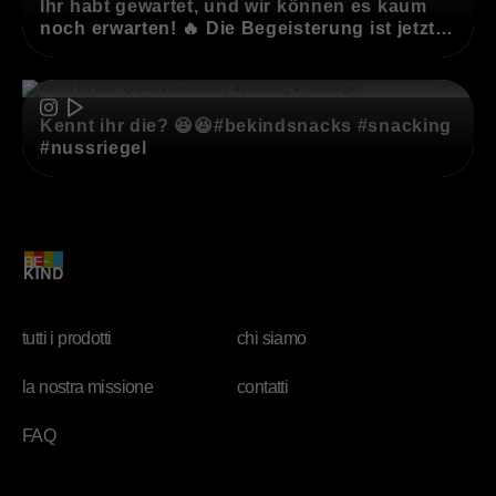
Ihr habt gewartet, und wir können es kaum
noch erwarten! 🔥 Die Begeisterung ist jetzt
schon riesig. Etwas Großartiges, das mit den
besten Zutaten beginnt, kommt direkt auf
(opens in new window)
euch zu 💜🤭#bekindsnacks #snacking
#comingsoon #nutbar
Kennt ihr die? 😆😆#bekindsnacks #snacking
#nussriegel
tutti i prodotti
chi siamo
la nostra missione
contatti
FAQ