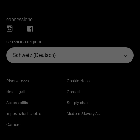
connessione
Instagram (opens in new window)
Facebook (opens in new window)
seleziona regione
Schweiz (Deutsch)
see more
(opens in new window)
(opens in new window)
Riservatezza
Cookie Notice
(opens in new window)
Note legali
Contatti
(opens in new window)
(opens in new window)
Accessibilità
Supply chain
(opens in new window
Impostazioni cookie
Modern Slavery Act
(opens in new window)
Carriere