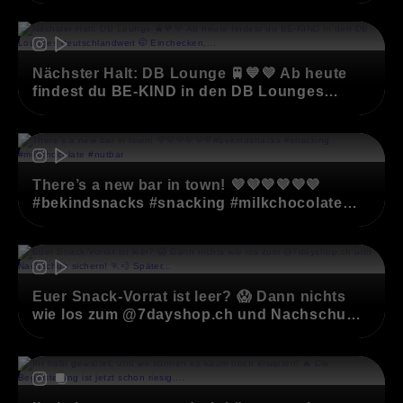
#milkchocolate #whitechocolate
(opens in new window)
Nächster Halt: DB Lounge 🚆💙💜 Ab heute
findest du BE-KIND in den DB Lounges
deutschlandweit 🤭 Einchecken, entspannen
und deinen Lieblingssnack genießen.So
(opens in new window)
macht reisen Spaß! Ihr habt die Möglichkeit
zu entscheiden, ob der große Klassiker Dark
Chocolate Nut &amp; Sea Salt oder lieber
There’s a new bar in town! 💜💜💜💜💜💜
unser neuer Milk &amp; White Chocolate Nut
#bekindsnacks #snacking #milkchocolate
– zwei Sorten, eine köstliche
#nutbar
Entscheidung! See you in the Lounge
(opens in new window)
@deutschebahn😉
Euer Snack-Vorrat ist leer? 😱 Dann nichts
wie los zum @7dayshop.ch und Nachschub
sichern! 🏃💨 Später werdet ihr euch selbst
dafür danken 😉 #bekindsnacks #snacking
(opens in new window)
#7dayshops #nutbar