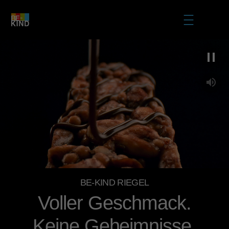
Entry Gate
Skip to main content
MENU
BE-KIND RIEGEL
Voller Geschmack.
Keine Geheimnisse.