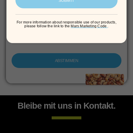
SUBMIT
wenn ich unterwegs bin​
For more information about responsible use of our products,
(opens in new
please follow the link to the
Mars Marketing Code
.
zu hause
ABSTIMMEN​
Bleibe mit uns in Kontakt.
connessione