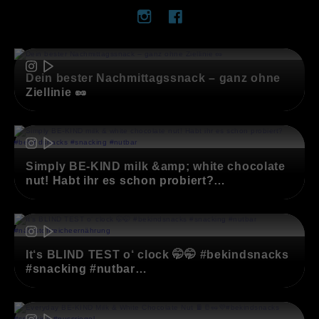
Instagram (opens in new window)
Facebook (opens in new window)
(opens in new window)
Dein bester Nachmittagssnack – ganz ohne
Ziellinie 🥜
(opens in new window)
Simply BE-KIND milk &amp; white chocolate
nut! Habt ihr es schon probiert?
#bekindsnacks #snacking #nutbar
(opens in new window)
It‘s BLIND TEST o‘ clock 🤭🤭 #bekindsnacks
#snacking #nutbar
#nährstoffreicheernährung
(opens in new window)